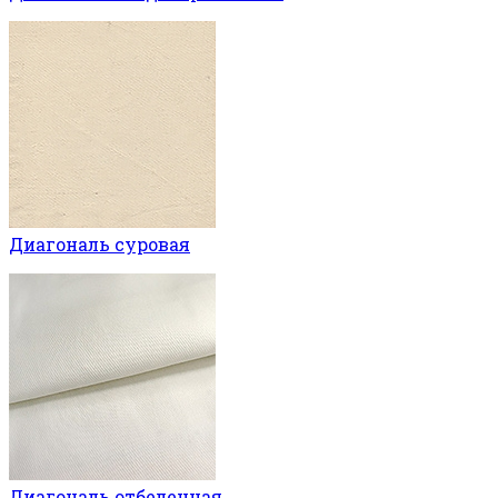
Диагональ суровая
Диагональ отбеленная