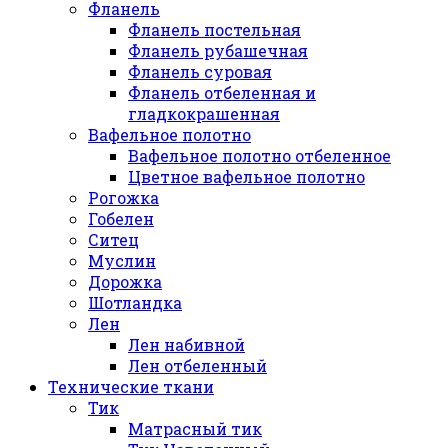
Фланель
Фланель постельная
Фланель рубашечная
Фланель суровая
Фланель отбеленная и
гладкокрашенная
Вафельное полотно
Вафельное полотно отбеленное
Цветное вафельное полотно
Рогожка
Гобелен
Ситец
Муслин
Дорожка
Шотландка
Лен
Лен набивной
Лен отбеленный
Технические ткани
Тик
Матрасный тик