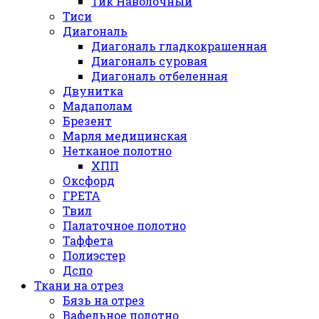
Тик Наволочный
Тиси
Диагональ
Диагональ гладкокрашенная
Диагональ суровая
Диагональ отбеленная
Двунитка
Мадаполам
Брезент
Марля медицинская
Нетканое полотно
ХПП
Оксфорд
ГРЕТА
Твил
Палаточное полотно
Таффета
Полиэстер
Дспо
Ткани на отрез
Бязь на отрез
Вафельное полотно