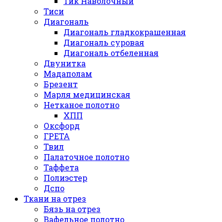
Тик Наволочный
Тиси
Диагональ
Диагональ гладкокрашенная
Диагональ суровая
Диагональ отбеленная
Двунитка
Мадаполам
Брезент
Марля медицинская
Нетканое полотно
ХПП
Оксфорд
ГРЕТА
Твил
Палаточное полотно
Таффета
Полиэстер
Дспо
Ткани на отрез
Бязь на отрез
Вафельное полотно