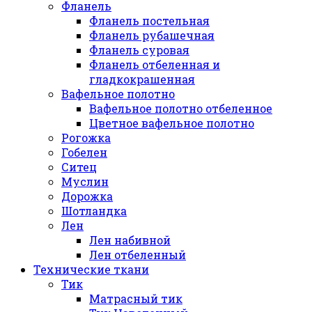
Фланель
Фланель постельная
Фланель рубашечная
Фланель суровая
Фланель отбеленная и
гладкокрашенная
Вафельное полотно
Вафельное полотно отбеленное
Цветное вафельное полотно
Рогожка
Гобелен
Ситец
Муслин
Дорожка
Шотландка
Лен
Лен набивной
Лен отбеленный
Технические ткани
Тик
Матрасный тик