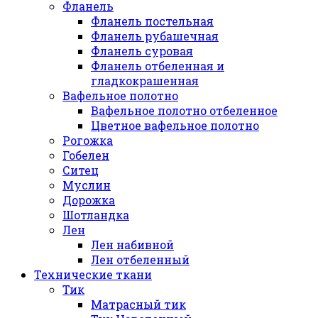
Фланель
Фланель постельная
Фланель рубашечная
Фланель суровая
Фланель отбеленная и
гладкокрашенная
Вафельное полотно
Вафельное полотно отбеленное
Цветное вафельное полотно
Рогожка
Гобелен
Ситец
Муслин
Дорожка
Шотландка
Лен
Лен набивной
Лен отбеленный
Технические ткани
Тик
Матрасный тик