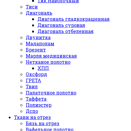
Тик Наволочный
Тиси
Диагональ
Диагональ гладкокрашенная
Диагональ суровая
Диагональ отбеленная
Двунитка
Мадаполам
Брезент
Марля медицинская
Нетканое полотно
ХПП
Оксфорд
ГРЕТА
Твил
Палаточное полотно
Таффета
Полиэстер
Дспо
Ткани на отрез
Бязь на отрез
Вафельное полотно