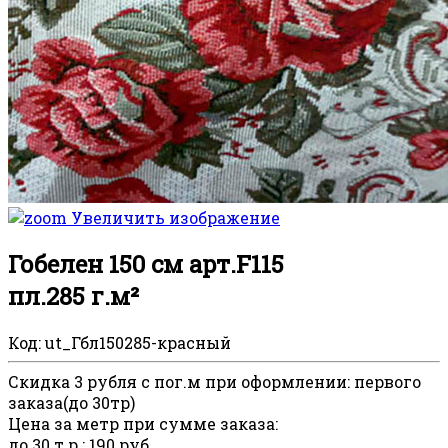
Увеличить изображение
Гобелен 150 см арт.F115
пл.285 г.м²
Код:
ut_Гбл150285-красный
Скидка 3 рубля с пог.м при оформлении
:
первого
заказа(до 30тр)
Цена за метр при сумме заказа
:
до 30 т.р.
:
190 руб.