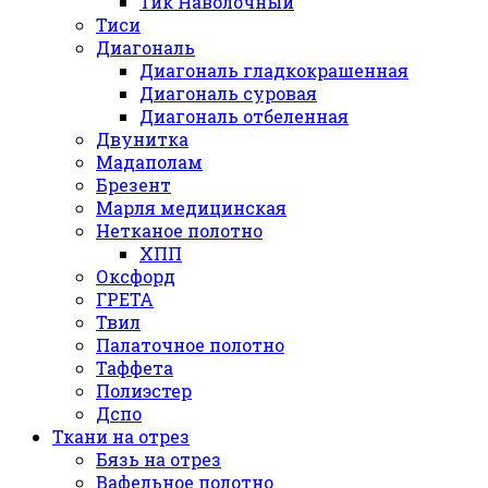
Тик Наволочный
Тиси
Диагональ
Диагональ гладкокрашенная
Диагональ суровая
Диагональ отбеленная
Двунитка
Мадаполам
Брезент
Марля медицинская
Нетканое полотно
ХПП
Оксфорд
ГРЕТА
Твил
Палаточное полотно
Таффета
Полиэстер
Дспо
Ткани на отрез
Бязь на отрез
Вафельное полотно