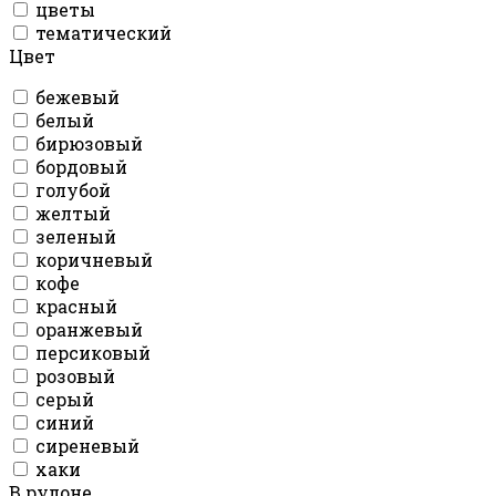
цветы
тематический
Цвет
бежевый
белый
бирюзовый
бордовый
голубой
желтый
зеленый
коричневый
кофе
красный
оранжевый
персиковый
розовый
серый
синий
сиреневый
хаки
В рулоне