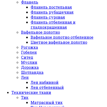
Фланель
Фланель постельная
Фланель рубашечная
Фланель суровая
Фланель отбеленная и
гладкокрашенная
Вафельное полотно
Вафельное полотно отбеленное
Цветное вафельное полотно
Рогожка
Гобелен
Ситец
Муслин
Дорожка
Шотландка
Лен
Лен набивной
Лен отбеленный
Технические ткани
Тик
Матрасный тик