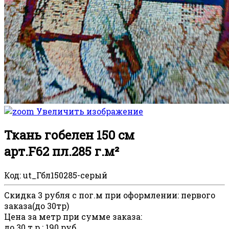
Увеличить изображение
Ткань гобелен 150 см
арт.F62 пл.285 г.м²
Код:
ut_Гбл150285-серый
Скидка 3 рубля с пог.м при оформлении
:
первого
заказа(до 30тр)
Цена за метр при сумме заказа
:
до 30 т.р.
:
190 руб.