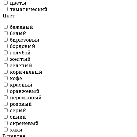
цветы
тематический
Цвет
бежевый
белый
бирюзовый
бордовый
голубой
желтый
зеленый
коричневый
кофе
красный
оранжевый
персиковый
розовый
серый
синий
сиреневый
хаки
В рулоне