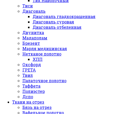
Тик Наволочный
Тиси
Диагональ
Диагональ гладкокрашенная
Диагональ суровая
Диагональ отбеленная
Двунитка
Мадаполам
Брезент
Марля медицинская
Нетканое полотно
ХПП
Оксфорд
ГРЕТА
Твил
Палаточное полотно
Таффета
Полиэстер
Дспо
Ткани на отрез
Бязь на отрез
Вафельное полотно