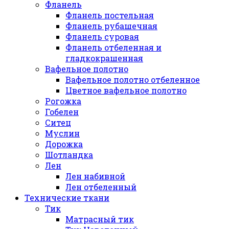
Фланель
Фланель постельная
Фланель рубашечная
Фланель суровая
Фланель отбеленная и
гладкокрашенная
Вафельное полотно
Вафельное полотно отбеленное
Цветное вафельное полотно
Рогожка
Гобелен
Ситец
Муслин
Дорожка
Шотландка
Лен
Лен набивной
Лен отбеленный
Технические ткани
Тик
Матрасный тик